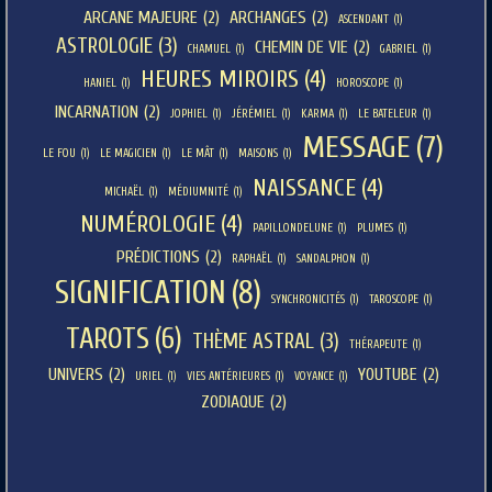
ARCANE MAJEURE
(2)
ARCHANGES
(2)
ASCENDANT
(1)
ASTROLOGIE
(3)
CHEMIN DE VIE
(2)
CHAMUEL
(1)
GABRIEL
(1)
HEURES MIROIRS
(4)
HANIEL
(1)
HOROSCOPE
(1)
INCARNATION
(2)
JOPHIEL
(1)
JÉRÉMIEL
(1)
KARMA
(1)
LE BATELEUR
(1)
MESSAGE
(7)
LE FOU
(1)
LE MAGICIEN
(1)
LE MÂT
(1)
MAISONS
(1)
NAISSANCE
(4)
MICHAËL
(1)
MÉDIUMNITÉ
(1)
NUMÉROLOGIE
(4)
PAPILLONDELUNE
(1)
PLUMES
(1)
PRÉDICTIONS
(2)
RAPHAËL
(1)
SANDALPHON
(1)
SIGNIFICATION
(8)
SYNCHRONICITÉS
(1)
TAROSCOPE
(1)
TAROTS
(6)
THÈME ASTRAL
(3)
THÉRAPEUTE
(1)
UNIVERS
(2)
YOUTUBE
(2)
URIEL
(1)
VIES ANTÉRIEURES
(1)
VOYANCE
(1)
ZODIAQUE
(2)