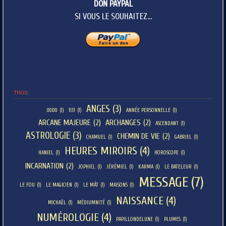
DON PAYPAL
SI VOUS LE SOUHAITEZ...
TAGS
ANGES
(3)
00:00
(1)
11:11
(1)
ANNÉE PERSONNELLE
(1)
ARCANE MAJEURE
(2)
ARCHANGES
(2)
ASCENDANT
(1)
ASTROLOGIE
(3)
CHEMIN DE VIE
(2)
CHAMUEL
(1)
GABRIEL
(1)
HEURES MIROIRS
(4)
HANIEL
(1)
HOROSCOPE
(1)
INCARNATION
(2)
JOPHIEL
(1)
JÉRÉMIEL
(1)
KARMA
(1)
LE BATELEUR
(1)
MESSAGE
(7)
LE FOU
(1)
LE MAGICIEN
(1)
LE MÂT
(1)
MAISONS
(1)
NAISSANCE
(4)
MICHAËL
(1)
MÉDIUMNITÉ
(1)
NUMÉROLOGIE
(4)
PAPILLONDELUNE
(1)
PLUMES
(1)